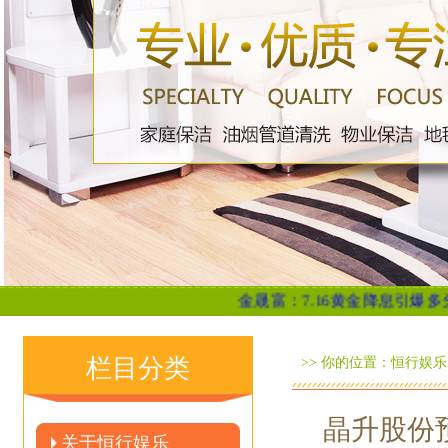
金晟富：7.16黄金降息引爆多头士气，
栏目分类
>> 你的位置：
恒行娱乐
晶升股份预
关于恒行娱乐