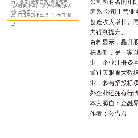
公司所有者的扣
力：美元+欧系日系+商品货币
[大咖健康课]27岁孕晚期确诊舌
因系:公司主营业
+新兴货币(20
癌! 口腔溃疡不重视, “小伤口”酿
创造收入增长。同
成“
力得到提升。
资料显示，晶升股
栋西侧，是一家
业。企业注册资本
通过天眼查大数
业，参与招投标项
外企业还拥有行政
本文源自：金融
作者：公告君