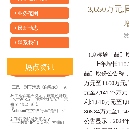
3,650万元
业务范围
增
最新动态
发
联系我们
（原标题：晶升股份
上年增长118.7
热点资讯
晶升股份公告称，预
万元至3,650万元,
王昆：别再污蔑《白毛女》！好
元至2,141.2
坏由观众掌声决定，难道还能欺
六十岁之后，最轻松的活法：无
利:1,610万元至1
骗？_演出_延安
情
808.84万元至1,0
Volonaut“空中自行车”亮相：科
幻飞行摩托成为现实？
公告显示，202
一张图看18个直盘外汇支撑阻