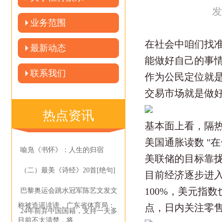
发
业务范围
在社会中咱们找
最新动态
能做好自己的事
联系我们
作为公民定位就
交易市场就是做
热点资讯
基本面上看，隔
美国通胀读数 "
喻凫《书怀》：人生的归宿
美联储的目标靠
（二）最美《诗经》20首[绝句]
目前经济逐步进
100%，美元指
巴黎奥运会跳水冠军陈艺文发文
称被造谣诽谤，广东省体育局：
点，日内关注零
24年前弃中国国籍，支持一夫多
目前不太清楚，将