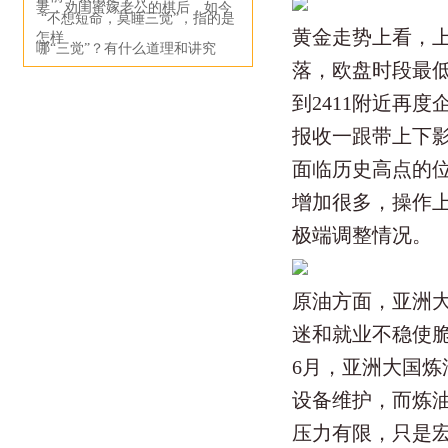
妻，劝闺蜜嫁老公的棋后，如今
“不想短命，莫睡三觉”，指的是
黄金走势上看，上
怎样
哪“三觉”？有什么道理和讲究
落，欧盘时段最低
到2411附近再
报收一跟带上下
面临历史高点的
增加很多，操作
极端调整情况。
原油方面，亚洲
迷和就业不稳使
6月，亚洲大国炼
设备维护，而炼
压力有限，只是