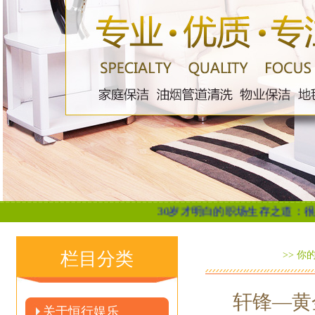
30岁才明白的职场生存之道：很脏，但很现实
栏目分类
>> 你
轩锋—黄
关于恒行娱乐