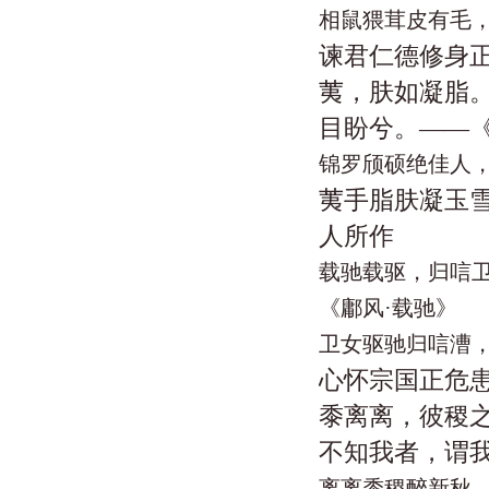
相鼠猥茸皮有毛
谏君仁德修身正
荑，肤如凝脂
目盼兮。——《
锦罗颀硕绝佳人
荑手脂肤凝玉
人所作
载驰载驱，归唁
《鄘风·载驰》
卫女驱驰归唁漕
心怀宗国正危患
黍离离，彼稷
不知我者，谓我
离离黍稷醉新秋