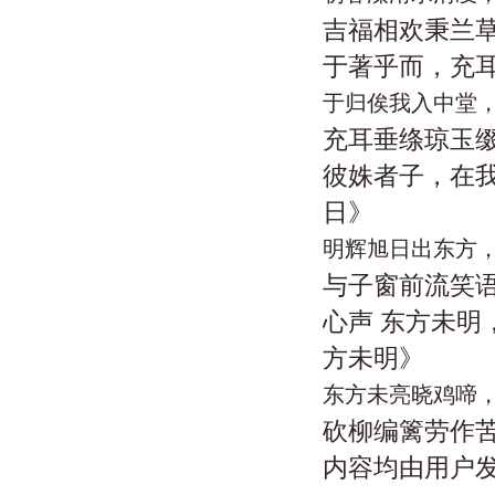
吉福相欢秉兰草
于著乎而，充耳
于归俟我入中堂
充耳垂绦琼玉缀
彼姝者子，在
日》
明辉旭日出东方
与子窗前流笑语
心声 东方未明
方未明》
东方未亮晓鸡啼
砍柳编篱劳作
内容均由用户