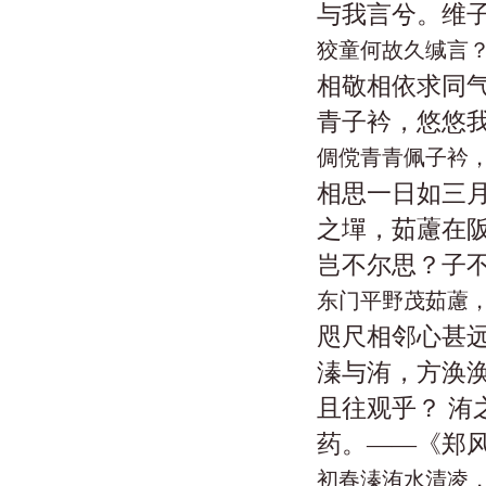
与我言兮。维
狡童何故久缄言
相敬相依求同气
青子衿，悠悠
倜傥青青佩子衿
相思一日如三月
之墠，茹藘在
岂不尔思？子不
东门平野茂茹藘
咫尺相邻心甚远
溱与洧，方涣
且往观乎？ 
药。——《郑风
初春溱洧水清凌