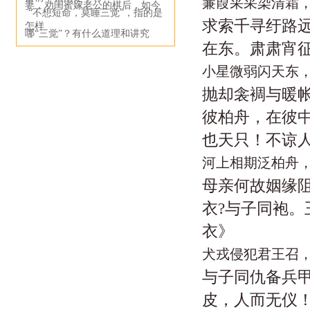
蒹葭采采染清霜
妻，劝闺蜜嫁老公的棋后，如今
“不想短命，莫睡三觉”，指的是
求索千寻纡路远
怎样
哪“三觉”？有什么道理和讲究
在东。肃肃宵
小星微弱闪天东
抛却衾裯与暖帐
彼柏舟，在彼
也天只！不谅人
河上相期泛柏舟
母亲何故姻缘阻
衣?与子同袍。
衣》
犬戎侵犯君王召
与子同仇备兵甲
皮，人而无仪