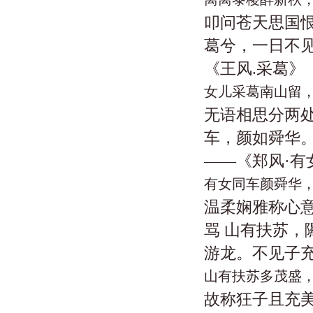
叩问苍天思国恨
葛兮，一日不见
《王风.采葛》
女儿采葛南山留
无语相思分两处
车，颜如舜华
——《郑风·有
有女同车颜舜华
温柔娴雅称心意
骂 山有扶苏，
游龙。不见子
山有扶苏多茂盛
故称狂子且充美