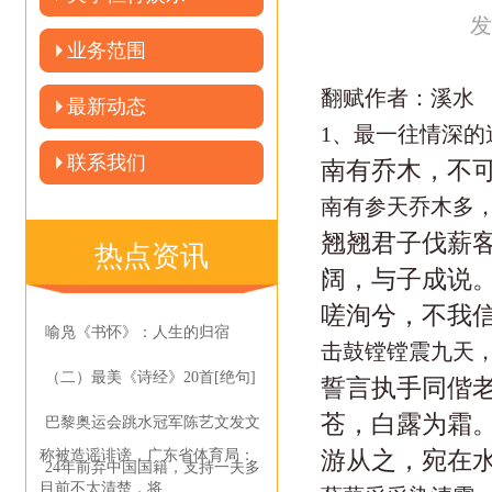
发
业务范围
翻赋作者：溪水
最新动态
1、最一往情深的
联系我们
南有乔木，不
南有参天乔木多
翘翘君子伐薪客
热点资讯
阔，与子成说
嗟洵兮，不我信
喻凫《书怀》：人生的归宿
击鼓镗镗震九天
（二）最美《诗经》20首[绝句]
誓言执手同偕老
苍，白露为霜
巴黎奥运会跳水冠军陈艺文发文
游从之，宛在水
称被造谣诽谤，广东省体育局：
24年前弃中国国籍，支持一夫多
目前不太清楚，将