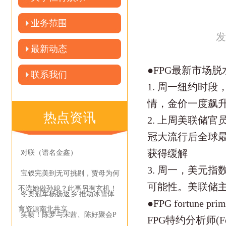
业务范围
发
最新动态
●FPG最新市场
联系我们
1. 周一纽约时
情，金价一度飙升
热点资讯
2. 上周美联储
冠大流行后全球
获得缓解
对联（谱名金鑫）
3. 周一，美元
宝钗完美到无可挑剔，贾母为何
可能性。美联储
不选她做孙媳？此事另有玄机！
冬奥冠军杨扬返乡 推动冰雪体
●FPG fortune p
育资源南北共享
笑喷！陈梦与宋茜、陈好聚会P
FPG特约分析师(Fe