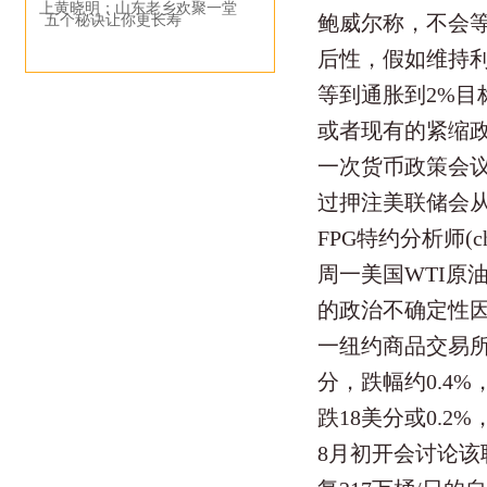
上黄晓明：山东老乡欢聚一堂
鲍威尔称，不会
五个秘诀让你更长寿
后性，假如维持
等到通胀到2%
或者现有的紧缩
一次货币政策会议
过押注美联储会
FPG特约分析师(c
周一美国WTI原
的政治不确定性因
一纽约商品交易所
分，跌幅约0.4%
跌18美分或0.2%
8月初开会讨论该