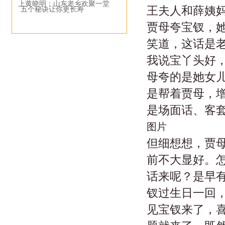
上黄晓明：山东老乡欢聚一堂
王夫人和薛姨
五个秘诀让你更长寿
贾母夸宝钗，
笑道，这话是
我说宝丫头好
母夸的是她女
是帮着贾母，
是场面话、客
图片
但细想想，贾
前不大显好。
话来呢？是早
钗过生日一回
见宝钗来了，