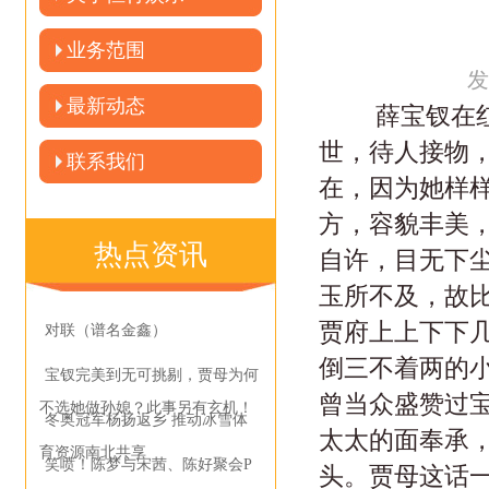
业务范围
发
最新动态
薛宝钗在红楼
世，待人接物
联系我们
在，因为她样
方，容貌丰美
热点资讯
自许，目无下
玉所不及，故
贾府上上下下
对联（谱名金鑫）
倒三不着两的
宝钗完美到无可挑剔，贾母为何
曾当众盛赞过
不选她做孙媳？此事另有玄机！
冬奥冠军杨扬返乡 推动冰雪体
太太的面奉承
育资源南北共享
笑喷！陈梦与宋茜、陈好聚会P
头。贾母这话