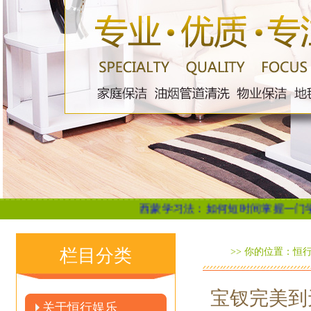
西蒙学习法：如何短时间掌握一门学问？...
聊斋故事: 
栏目分类
>> 你的位置：
恒
宝钗完美到
关于恒行娱乐